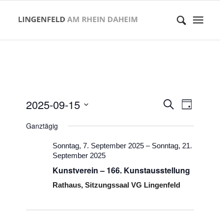
Veranstaltung
Verans
2025-09-15
Suche
Tag
Suche
Ansicht
Datum
und
Naviga
Ganztägig
Ansichten,
wählen.
Navigation
Sonntag, 7. September 2025
–
Sonntag, 21.
September 2025
Kunstverein – 166. Kunstausstellung
Rathaus, Sitzungssaal VG Lingenfeld