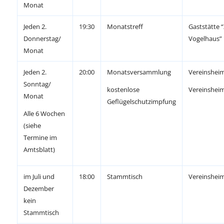
Monat
Jeden 2.
19:30
Monatstreff
Gaststätte 
Donnerstag/
Vogelhaus”
Monat
Jeden 2.
20:00
Monatsversammlung
Vereinshei
Sonntag/
kostenlose
Vereinshei
Monat
Geflügelschutzimpfung
Alle 6 Wochen
(siehe
Termine im
Amtsblatt)
im Juli und
18:00
Stammtisch
Vereinshei
Dezember
kein
Stammtisch