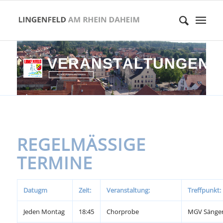
V
E
R
A
N
S
T
A
L
T
U
N
G
E
N
ZU DEN VERANSTALTUNGEN
REGELMÄSSIGE T
ERMINE
Datugm
Zeit:
Veranstaltung:
Treffpunkt:
Jeden Montag
18:45
Chorprobe
MGV Sänge