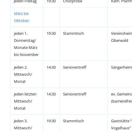
Jeden Freitag
19:30
Chorprobe
Kath. Pfarr
März bis
Oktober:
jeden 1.
19:30
Stammtisch
Vereinshei
Donnerstag/
Oberwald
Monate März
bis November
jeden 2.
14:30
Seniorentreff
Sängerheim
Mittwoch/
Monat
jeden letzten
14:30
Seniorentreff
ev. Gemein
Mittwoch/
(barrierefrei
Monat
Jeden 3.
19:30
Stammtisch
Gaststätte 
Mittwoch/
Vogelhaus”