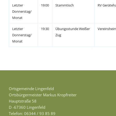
Letzter
19:00
Stammtisch
RV Geräteh
Donnerstag/
Monat
Letzter
19:30
Übungsstunde Weißer
Vereinshei
Donnerstag/
Zug
Monat
Ortsgemeinde Lingenfeld
Ortsbürgermeister Markus Kropfreiter
Hauptstraße 58
D -67360 Lingenfeld
Telefon: 06344 / 93 85 89