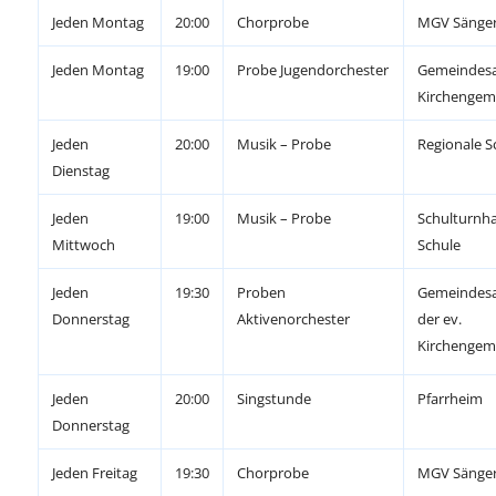
Jeden Montag
20:00
Chorprobe
MGV Sänge
Jeden Montag
19:00
Probe Jugendorchester
Gemeindesa
Kirchengem
Jeden
20:00
Musik – Probe
Regionale S
Dienstag
Jeden
19:00
Musik – Probe
Schulturnhal
Mittwoch
Schule
Jeden
19:30
Proben
Gemeindesa
Donnerstag
Aktivenorchester
der ev.
Kirchengem
Jeden
20:00
Singstunde
Pfarrheim
Donnerstag
Jeden Freitag
19:30
Chorprobe
MGV Sänge