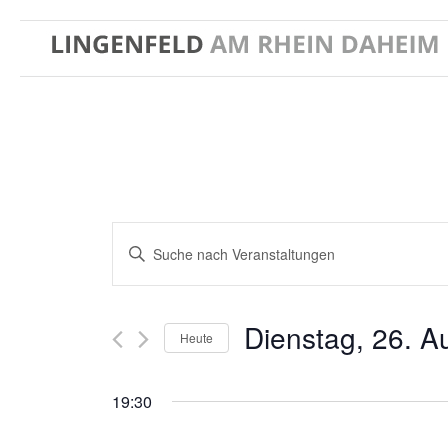
Veranstaltungen
Bitte
Suche
und
Schlüsselwort
Ansichten,
eingeben.
Navigation
Suche
Dienstag, 26. A
Heute
nach
Veranstaltungen
Datum
Schlüsselwort.
wählen.
19:30