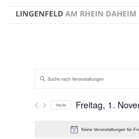
Veranstaltungen
Bitte
Suche
und
Schlüsselwort
Ansichten,
eingeben.
Navigation
Suche
Freitag, 1. Nov
Heute
nach
Veranstaltungen
Datum
Schlüsselwort.
wählen.
Keine Veranstaltungen für F