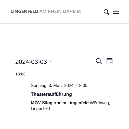
Veranstaltung
Verans
2024-03-03
Suche
Tag
Suche
Ansicht
Datum
und
Naviga
18:00
Ansichten,
wählen.
Navigation
Sonntag, 3. März 2024 | 18:00
Theateraufführung
MGV-Sängerheim Lingenfeld
Wörthweg,
Lingenfeld