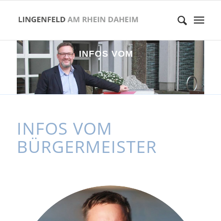
I
N
F
O
S
V
O
M
B
Ü
R
G
E
R
M
E
I
S
T
E
R
INFOS VOM
BÜRGERMEISTER