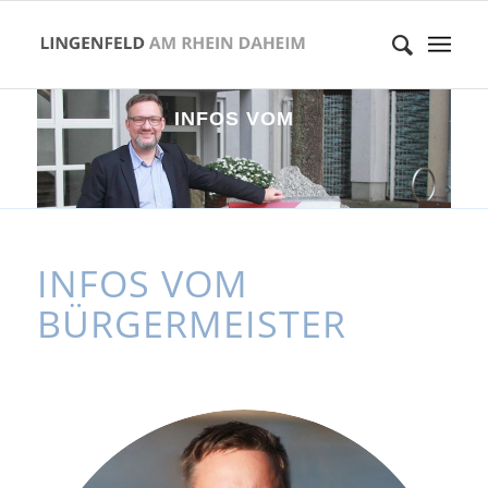
I
N
F
O
S
V
O
M
B
Ü
R
G
E
R
M
E
I
S
T
E
R
INFOS VOM
BÜRGERMEISTER