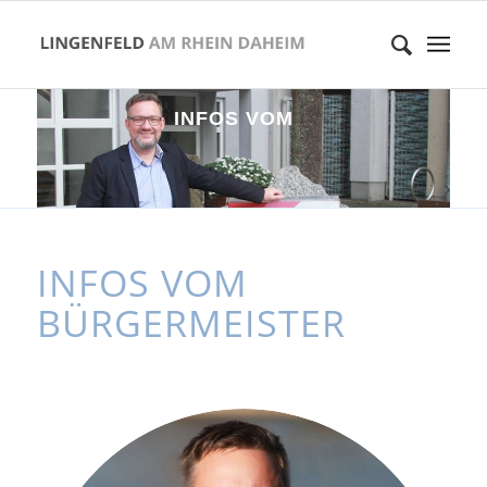
I
N
F
O
S
V
O
M
B
Ü
R
G
E
R
M
E
I
S
INFOS VOM
BÜRGERMEISTER