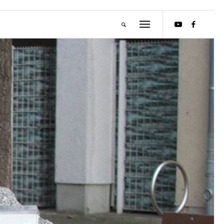
M
E
I
S
T
E
R