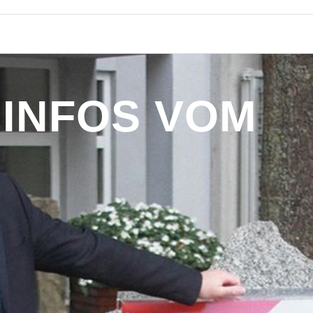
I
N
F
O
S
V
O
M
B
Ü
R
G
E
R