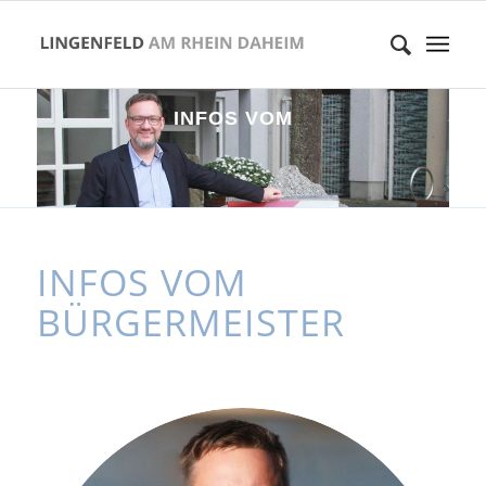
I
N
F
O
S
V
O
M
B
Ü
R
G
E
R
M
E
I
S
T
E
R
INFOS VOM
BÜRGERMEISTER