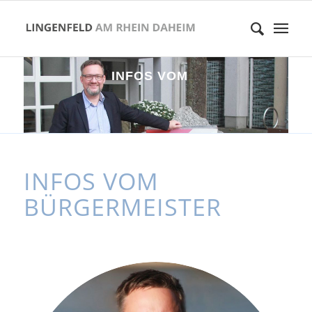
I
N
F
O
S
V
O
M
B
Ü
R
G
E
R
M
E
I
S
T
INFOS VOM
BÜRGERMEISTER