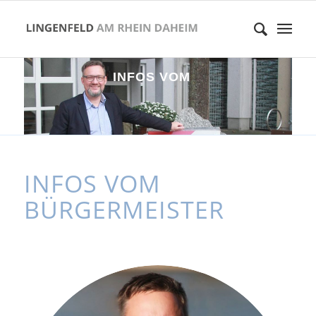
I
N
F
O
S
V
O
M
B
Ü
R
G
E
R
M
E
I
S
T
E
INFOS VOM
BÜRGERMEISTER