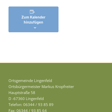
Zum Kalender
hinzufügen
Ortsgemeinde Lingenfeld
Ortsbürgermeister Markus Kropfreiter
Hauptstraße 58
D -67360 Lingenfeld
Telefon: 06344 / 93 85 89
Fax: 06344 / 93 85 64