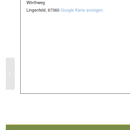
Wörthweg
Lingenfeld
,
67360
Google Karte anzeigen
Tennisclub / Weihnachtsfest Kinder
und Jugend