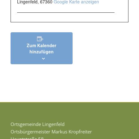
Lingenfeld
,
67360
Google Karte anzeigen
Zum Kalender
hinzufügen
Ortsgemeinde Lingenfeld
Ortsbürgermeister Markus Kropfreiter
Hauptstraße 58