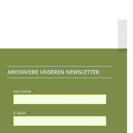
Bauau
ABONNIERE UNSEREN NEWSLETTER
Vorname
*
E-Mail
*