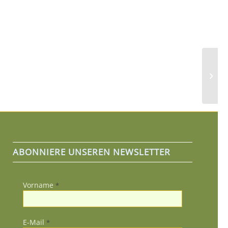
Oktob
Linge
ABONNIERE UNSEREN NEWSLETTER
Vorname
*
E-Mail
*