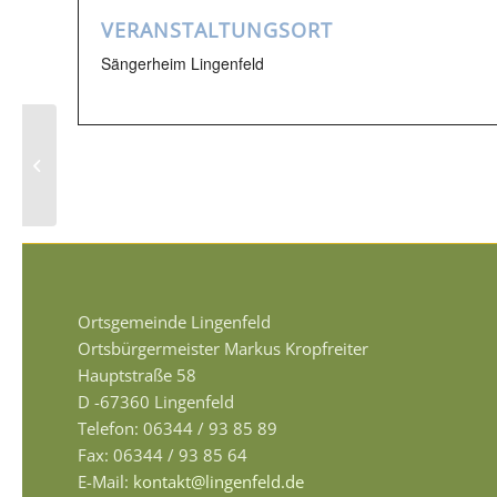
VERANSTALTUNGSORT
Sängerheim Lingenfeld
Zanderfest – Angelsportverein
Lingenfeld
Ortsgemeinde Lingenfeld
Ortsbürgermeister Markus Kropfreiter
Hauptstraße 58
D -67360 Lingenfeld
Telefon: 06344 / 93 85 89
Fax: 06344 / 93 85 64
E-Mail:
kontakt@lingenfeld.de