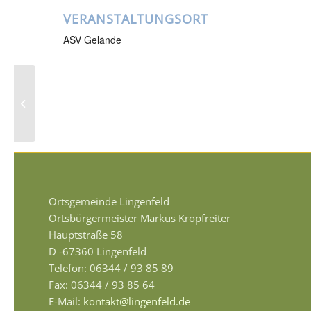
VERANSTALTUNGSORT
ASV Gelände
Mitgliederversammlung ASV /
Angelkartenausgabe
Ortsgemeinde Lingenfeld
Ortsbürgermeister Markus Kropfreiter
Hauptstraße 58
D -67360 Lingenfeld
Telefon: 06344 / 93 85 89
Fax: 06344 / 93 85 64
E-Mail:
kontakt@lingenfeld.de