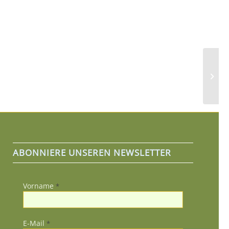
Waldf
Vogel
ABONNIERE UNSEREN NEWSLETTER
Vorname
*
E-Mail
*