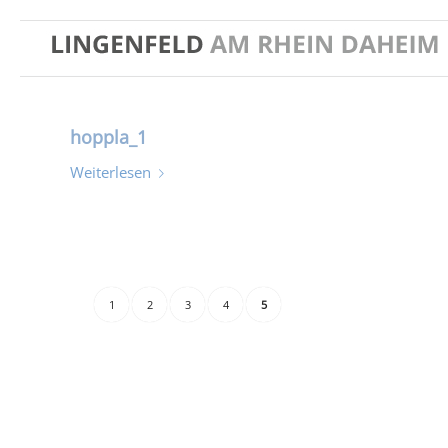
hoppla_1
Weiterlesen
1
2
3
4
5