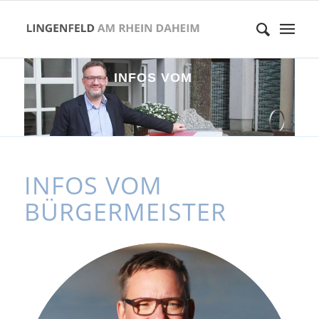
I
N
F
O
S
V
O
M
B
Ü
R
G
E
R
M
E
I
S
T
E
R
INFOS VOM
BÜRGERMEISTER