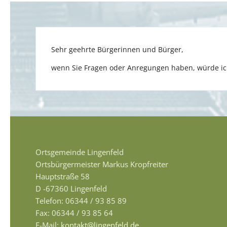
Sehr geehrte Bürgerinnen und Bürger,
wenn Sie Fragen oder Anregungen haben, würde ich
Ortsgemeinde Lingenfeld
Ortsbürgermeister Markus Kropfreiter
Hauptstraße 58
D -67360 Lingenfeld
Telefon: 06344 / 93 85 89
Fax: 06344 / 93 85 64
E-Mail:
kontakt@lingenfeld.de