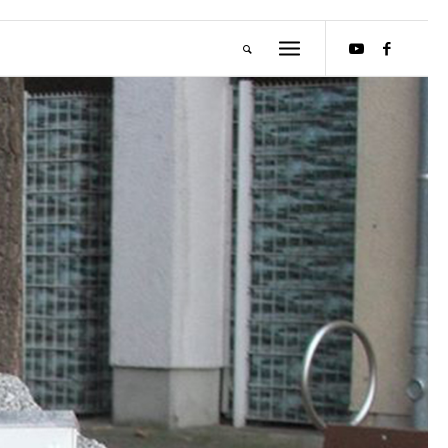
M
E
I
S
T
E
R