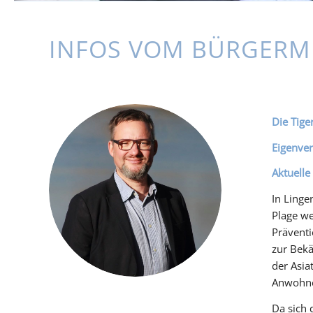
INFOS VOM BÜRGERM
Die Tige
Eigenver
Aktuelle
In Linge
Plage we
Prävent
zur Bekä
der Asi
Anwohner
Da sich 