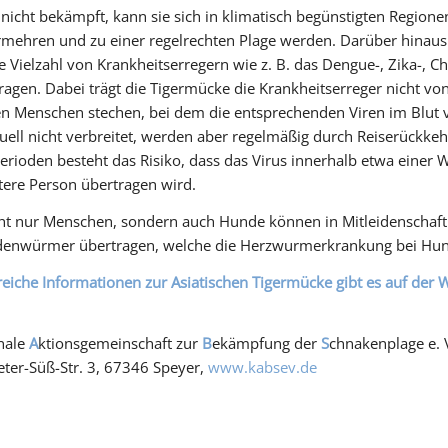
 nicht bekämpft, kann sie sich in klimatisch begünstigten Regi
rmehren und zu einer regelrechten Plage werden. Darüber hinaus ste
e Vielzahl von Krankheitserregern wie z. B. das Dengue-, Zika-,
ragen. Dabei trägt die Tigermücke die Krankheitserreger nicht vo
ten Menschen stechen, bei dem die entsprechenden Viren im Blut 
uell nicht verbreitet, werden aber regelmäßig durch Reiserückkeh
ioden besteht das Risiko, dass das Virus innerhalb etwa einer W
tere Person übertragen wird.
ht nur Menschen, sondern auch Hunde können in Mitleidenschaft
denwürmer übertragen, welche die Herzwurmerkrankung bei Hun
iche Informationen zur Asiatischen Tigermücke gibt es auf der
ale
A
ktionsgemeinschaft zur
B
ekämpfung der
S
chnakenplage e. 
ter-Süß-Str. 3, 67346 Speyer,
www.kabsev.de