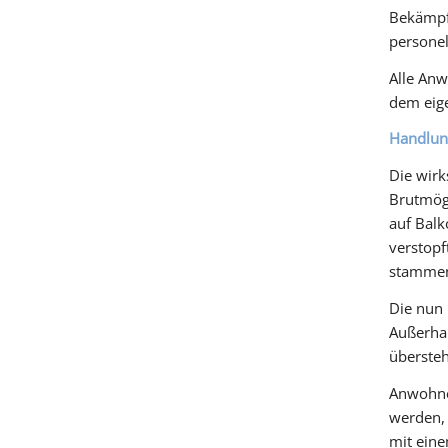
Bekämpf
personel
Alle Anw
dem eige
Handlun
Die wir
Brutmögl
auf Balk
verstopf
stammen
Die nun 
Außerhal
überste
Anwohne
werden, 
mit eine