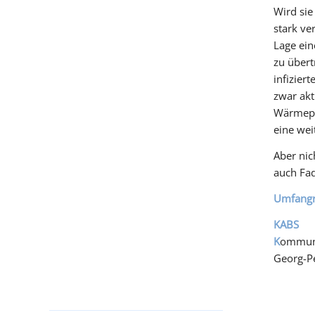
Wird sie
stark ve
Lage ein
zu übert
infizier
zwar akt
Wärmeper
eine wei
Aber nic
auch Fa
Umfangre
KABS
K
ommun
Georg-Pe