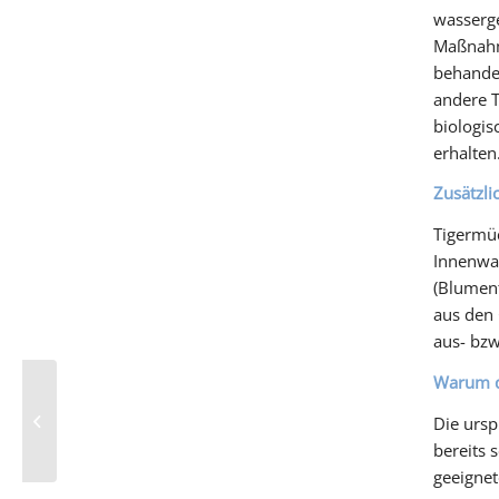
wasserge
Maßnahme
behandel
andere T
biologis
erhalten
Zusätzli
Tigermüc
Innenwan
(Blument
aus den 
aus- bzw
Warum d
Gospelchor Lingenfeld
Die ursp
in concert …
bereits 
geeigne