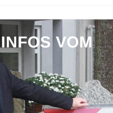
I
N
F
O
S
V
O
M
B
Ü
R
G
E
R