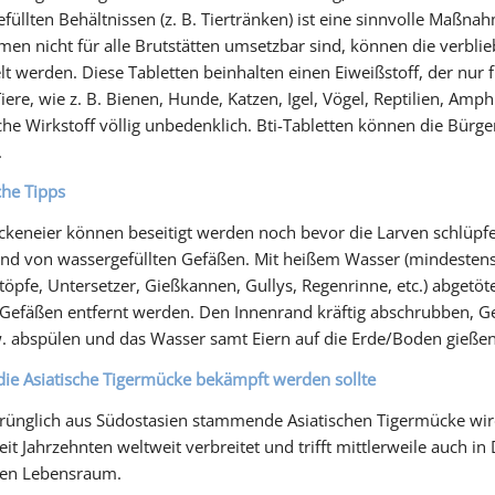
füllten Behältnissen (z. B. Tiertränken) ist eine sinnvolle Maßn
n nicht für alle Brutstätten umsetzbar sind, können die verblie
t werden. Diese Tabletten beinhalten einen Eiweißstoff, der nur f
iere, wie z. B. Bienen, Hunde, Katzen, Igel, Vögel, Reptilien, Amp
che Wirkstoff völlig unbedenklich. Bti-Tabletten können die Bür
.
che Tipps
keneier können beseitigt werden noch bevor die Larven schlüpfen
d von wassergefüllten Gefäßen. Mit heißem Wasser (mindestens 
öpfe, Untersetzer, Gießkannen, Gullys, Regenrinne, etc.) abgetöte
Gefäßen entfernt werden. Den Innenrand kräftig abschrubben, 
. abspülen und das Wasser samt Eiern auf die Erde/Boden gießen
ie Asiatische Tigermücke bekämpft werden sollte
rünglich aus Südostasien stammende Asiatischen Tigermücke wir
seit Jahrzehnten weltweit verbreitet und trifft mittlerweile auch
ten Lebensraum.