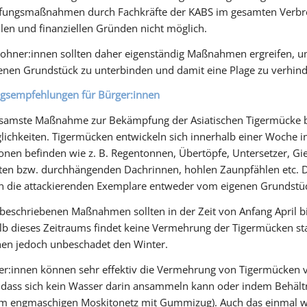
ungsmaßnahmen durch Fachkräfte der KABS im gesamten Verbreit
len und finanziellen Gründen nicht möglich.
ohner:innen sollten daher eigenständig Maßnahmen ergreifen, u
nen Grundstück zu unterbinden und damit eine Plage zu verhind
gsempfehlungen für Bürger:innen
ksamste Maßnahme zur Bekämpfung der Asiatischen Tigermücke b
ichkeiten. Tigermücken entwickeln sich innerhalb einer Woche in 
onen befinden wie z. B. Regentonnen, Übertöpfe, Untersetzer, Gi
ten bzw. durchhängenden Dachrinnen, hohlen Zaunpfählen etc. D
 die attackierenden Exemplare entweder vom eigenen Grundstüc
beschriebenen Maßnahmen sollten in der Zeit von Anfang April 
b dieses Zeitraums findet keine Vermehrung der Tigermücken stat
hen jedoch unbeschadet den Winter.
r:innen können sehr effektiv die Vermehrung von Tigermücken v
dass sich kein Wasser darin ansammeln kann oder indem Behältn
m engmaschigen Moskitonetz mit Gummizug). Auch das einmal wöc