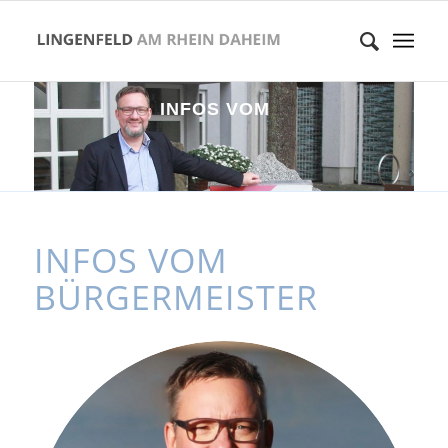
I
N
F
O
S
V
O
M
B
Ü
R
G
E
R
M
E
I
S
INFOS VOM
BÜRGERMEISTER