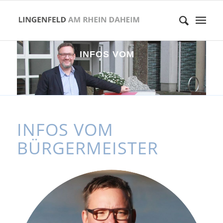
I
N
F
O
S
V
O
M
B
Ü
R
INFOS VOM
BÜRGERMEISTER