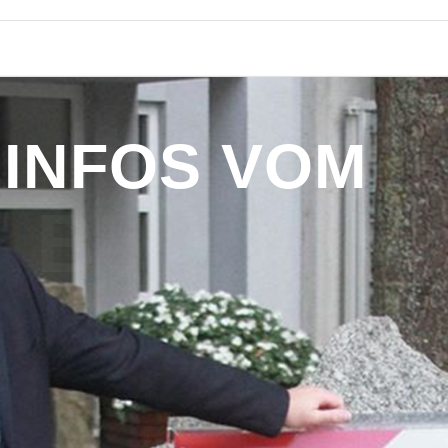
I
N
F
O
S
V
O
M
B
Ü
R
G
E
R