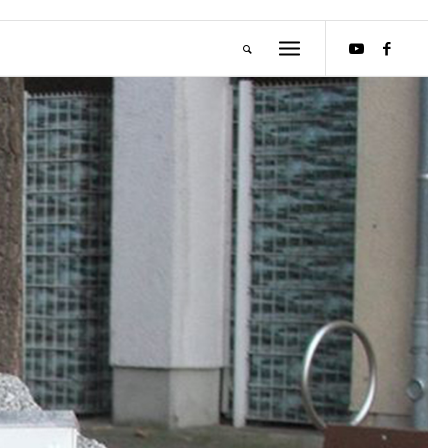
M
E
I
S
T
E
R