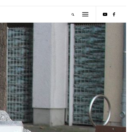
M
E
I
S
T
E
R