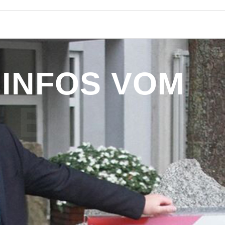
I
N
F
O
S
V
O
M
B
Ü
R
G
E
R