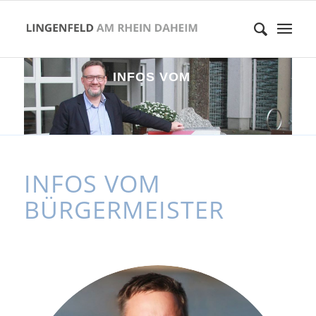
I
N
F
O
S
V
O
M
B
Ü
R
G
E
R
M
E
I
S
T
E
INFOS VOM
BÜRGERMEISTER