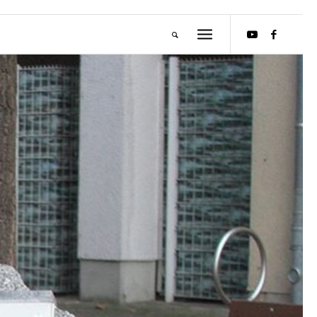
M
E
I
S
T
E
R