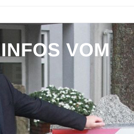
I
N
F
O
S
V
O
M
B
Ü
R
G
E
R