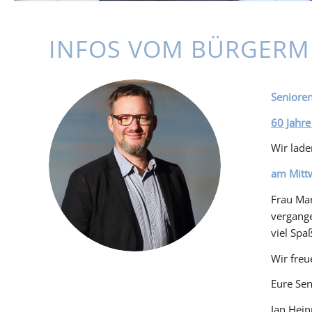
INFOS VOM BÜRGERM
Senioren
60 Jahre
Wir lade
am Mittw
Frau Mar
vergange
viel Spa
Wir freu
Eure Sen
Jan Hei