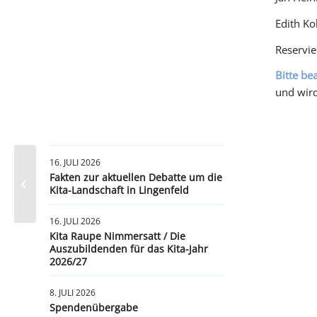
Edith Ko
Reservie
Bitte be
und wir
16. JULI 2026
Mutwillige Zerstörung eines
Fakten zur aktuellen Debatte um die
Wegekreuzes – ein Angriff auf unser
Kita-Landschaft in Lingenfeld
gemeinsames...
16. JULI 2026
Kita Raupe Nimmersatt / Die
Auszubildenden für das Kita-Jahr
2026/27
8. JULI 2026
Spendenübergabe