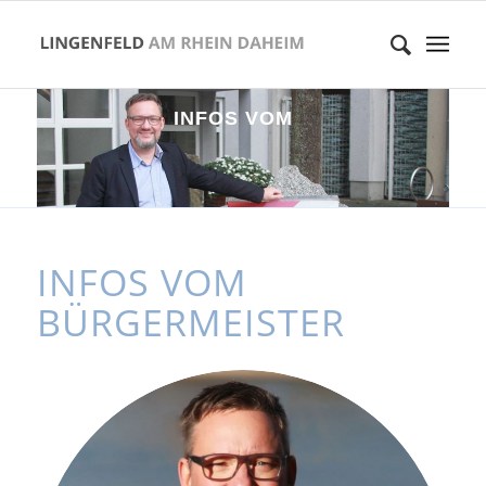
I
N
F
O
S
V
O
M
B
Ü
R
G
E
R
M
E
I
S
T
INFOS VOM
BÜRGERMEISTER