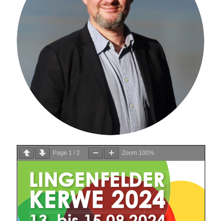
Page
1
/
2
Zoom
100%