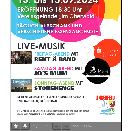
Page
1
/
2
Zoom
100%