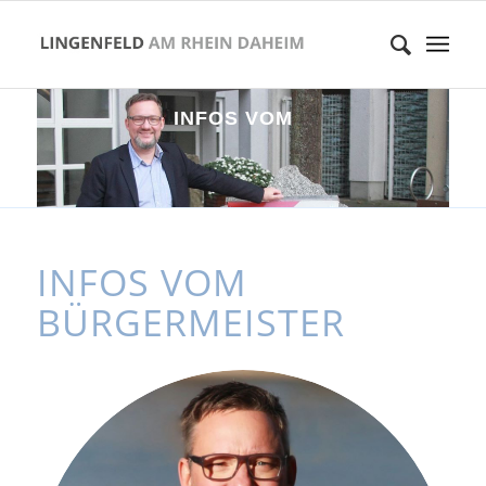
I
N
F
O
S
V
O
M
B
Ü
R
G
E
R
M
E
I
INFOS VOM
BÜRGERMEISTER