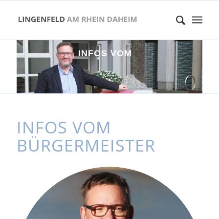
I
N
F
O
S
V
O
M
B
Ü
R
G
E
R
M
INFOS VOM
BÜRGERMEISTER