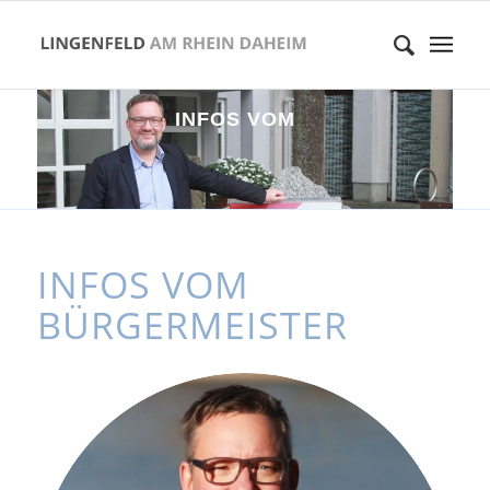
I
N
F
O
S
V
O
M
B
Ü
R
G
E
R
M
E
I
S
T
INFOS VOM
BÜRGERMEISTER