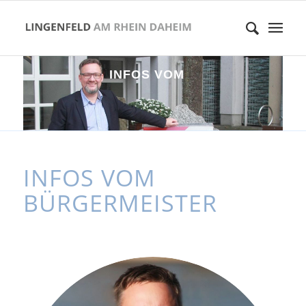
I
N
F
O
S
V
O
M
B
Ü
R
G
E
R
INFOS VOM
BÜRGERMEISTER