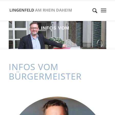
I
N
F
O
S
V
O
M
B
Ü
R
G
E
R
M
E
I
S
T
E
INFOS VOM
BÜRGERMEISTER