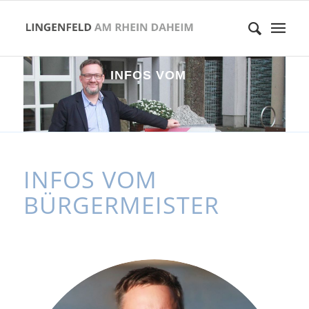
I
N
F
O
S
V
O
M
B
Ü
R
G
E
R
M
E
I
S
T
INFOS VOM
BÜRGERMEISTER