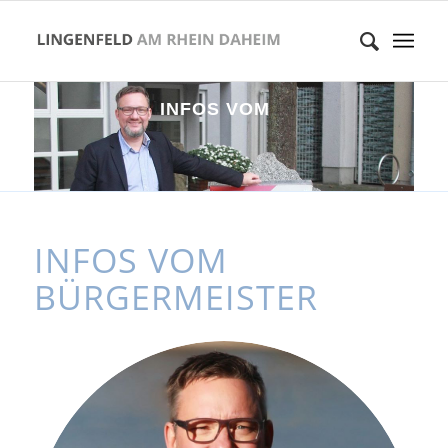
I
N
F
O
S
V
O
M
B
Ü
R
G
E
R
M
E
I
S
T
E
R
INFOS VOM
BÜRGERMEISTER