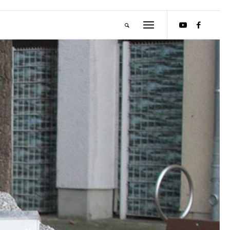
M
E
I
S
T
E
R