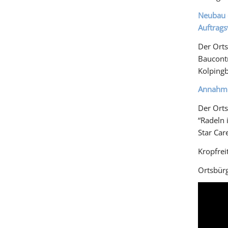
Neubau 
Auftrag
Der Ort
Baucontr
Kolpingb
Annahme
Der Orts
“Radeln
Star Car
Kropfrei
Ortsbür