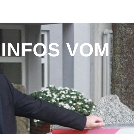
I
N
F
O
S
V
O
M
B
Ü
R
G
E
R