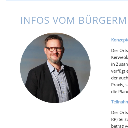
INFOS VOM BÜRGERM
Konzept
Der Orts
Kerwepla
in Zusam
verfügt 
der auch
Praxis, 
die Plan
Teilnah
Der Orts
RP) tei
betrag v