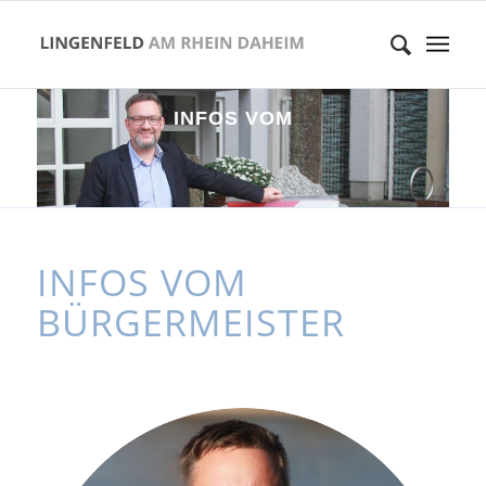
I
N
F
O
S
V
O
M
B
Ü
R
G
E
R
M
INFOS VOM
BÜRGERMEISTER