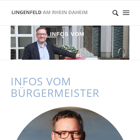
I
N
F
O
S
V
O
M
B
Ü
R
G
E
R
M
E
I
S
T
E
R
INFOS VOM
BÜRGERMEISTER