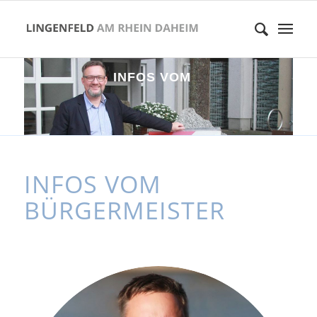
I
N
F
O
S
V
O
M
B
Ü
R
G
E
R
M
E
I
S
T
INFOS VOM
BÜRGERMEISTER