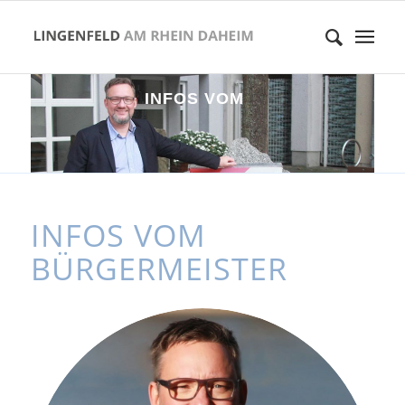
I
N
F
O
S
V
O
M
B
Ü
R
G
E
R
M
E
I
S
INFOS VOM
BÜRGERMEISTER