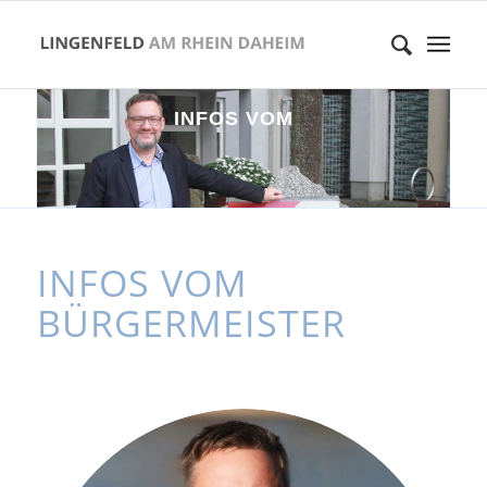
I
N
F
O
S
V
O
M
B
Ü
R
G
E
R
M
E
I
S
T
E
R
INFOS VOM
BÜRGERMEISTER