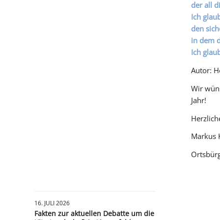
der all d
Ich glau
den sich
in dem d
Ich glau
Autor: 
Wir wüns
Jahr!
Herzlic
Marku
Ortsbü
16. JULI 2026
Fakten zur aktuellen Debatte um die