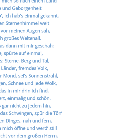
’ mich so nach einem Land
e und Geborgenheit
b’, ich hab’s einmal gekannt,
den Sternenhimmel weit
 vor meinen Augen sah,
h großes Weltenall.
as dann mit mir geschah:
e, spürte auf einmal,
es: Sterne, Berg und Tal,
 Länder, fremdes Volk,
er Mond, sei’s Sonnenstrahl,
en, Schnee und jede Wolk,
das in mir drin ich find,
ert, einmalig und schön.
 gar nicht zu jedem hin,
 das Schwingen, spür die Tön’
den Dinges, nah und fern,
 mich öffne und werd‘ still
rcht vor dem großen Herrn,