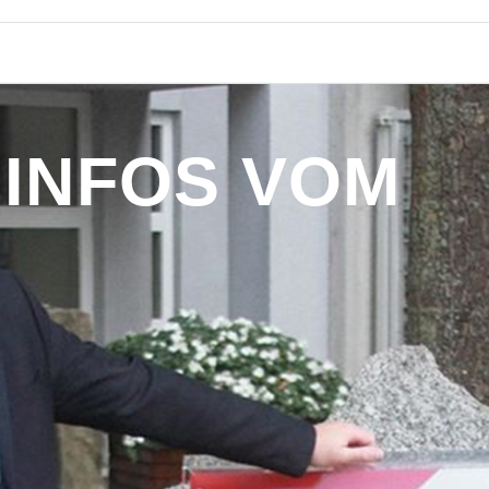
I
N
F
O
S
V
O
M
B
Ü
R
G
E
R