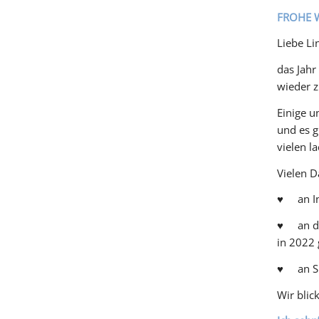
FROHE 
Liebe Li
das Jahr
wieder z
Einige u
und es g
vielen l
Vielen D
♥ an Ins
♥ an die
in 2022 
♥ an Sie
Wir blic