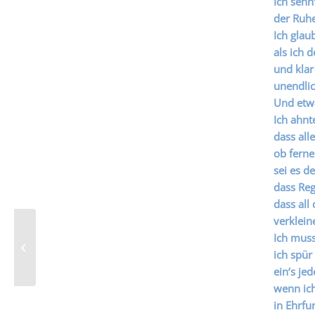
Ich sehn
der Ruh
Ich glau
als ich 
und klar
unendlic
Und etw
Ich ahnt
dass all
ob ferne
sei es d
dass Reg
dass all 
verklein
Ich muss
Infos zum Thema Glasfaser
ich spür
ein‘s je
wenn ich
in Ehrfu