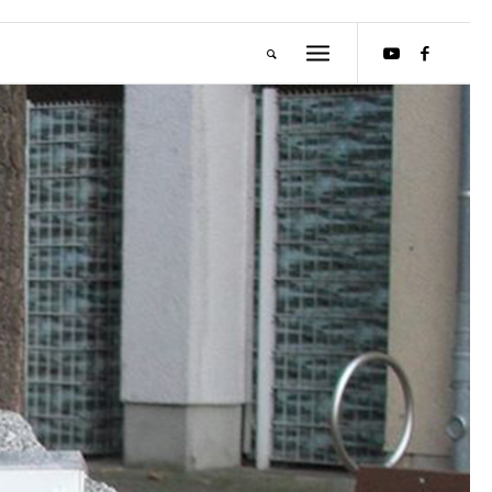
M
E
I
S
T
E
R