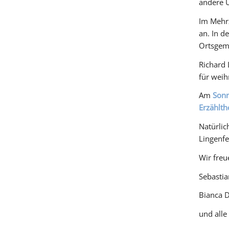
andere 
Im Mehr
an. In d
Ortsgem
Richard
für weih
Am
Sonn
Erzählth
Natürlic
Lingenfe
Wir freu
Sebastia
Bianca D
und alle