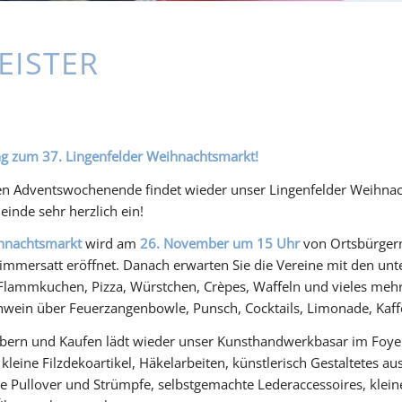
EISTER
ng zum 37. Lingenfelder Weihnachtsmarkt!
n Adventswochenende findet wieder unser Lingenfelder Weihnacht
inde sehr herzlich ein!
hnachtsmarkt
wird am
26. November um 15 Uhr
von Ortsbürgerm
mmersatt eröffnet. Danach erwarten Sie die Vereine mit den unte
Flammkuchen, Pizza, Würstchen, Crèpes, Waffeln und vieles mehr
wein über Feuerzangenbowle, Punsch, Cocktails, Limonade, Kaffe
ern und Kaufen lädt wieder unser Kunsthandwerkbasar im Foyer 
. kleine Filzdekoartikel, Häkelarbeiten, künstlerisch Gestaltetes 
e Pullover und Strümpfe, selbstgemachte Lederaccessoires, kleine