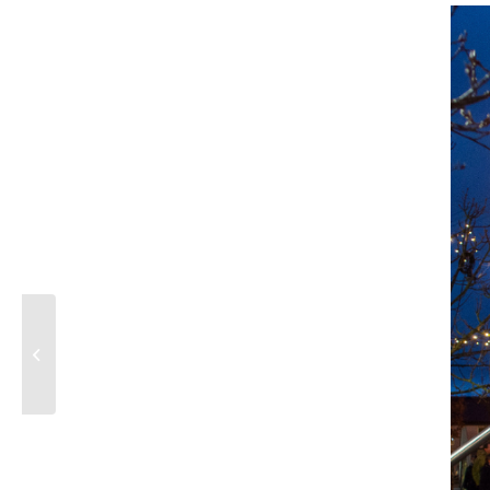
Erfreuliches Spendenergebnis VdK