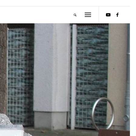
M
E
I
S
T
E
R