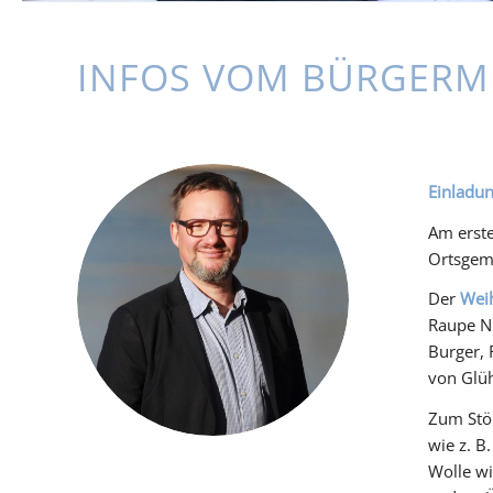
INFOS VOM BÜRGERM
Einladu
Am erste
Ortsgeme
Der
Wei
Raupe Ni
Burger, 
von Glüh
Zum Stöb
wie z. B
Wolle wi