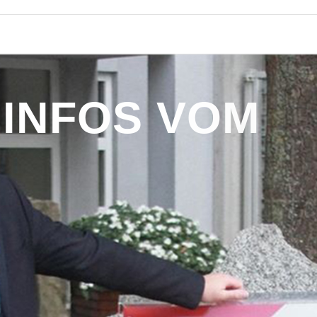
I
N
F
O
S
V
O
M
B
Ü
R
G
E
R