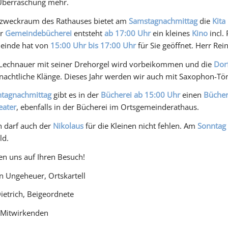
Überraschung mehr.
zweckraum des Rathauses bietet am
Samstagnachmittag
die
Kita
er
Gemeindebücherei
entsteht
ab 17:00 Uhr
ein kleines
Kino
incl.
einde hat von
15:00 Uhr bis 17:00 Uhr
für Sie geöffnet. Herr Re
 Lechnauer mit seiner Drehorgel wird vorbeikommen und die
Dor
nachtliche Klänge. Dieses Jahr werden wir auch mit Saxophon-Tö
tagnachmittag
gibt es in der
Bücherei ab 15:00 Uhr
einen
Bücher
eater
, ebenfalls in der Bücherei im Ortsgemeinderathaus.
h darf auch der
Nikolaus
für die Kleinen nicht fehlen. Am
Sonntag
ld.
en uns auf Ihren Besuch!
n Ungeheuer, Ortskartell
ietrich, Beigeordnete
 Mitwirkenden