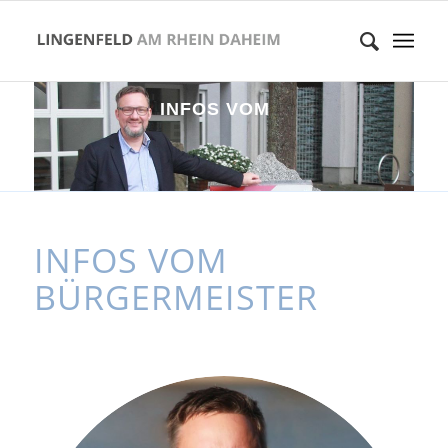
I
N
F
O
S
V
O
M
B
Ü
R
G
E
R
M
E
I
S
T
E
R
INFOS VOM
BÜRGERMEISTER