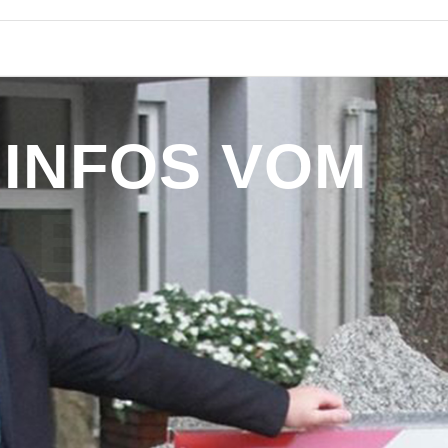
I
N
F
O
S
V
O
M
B
Ü
R
G
E
R