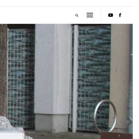
M
E
I
S
T
E
R