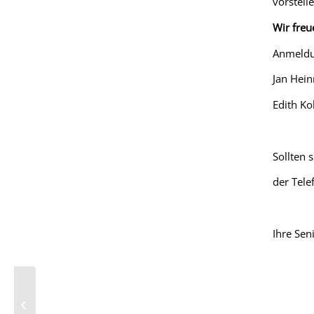
vorstell
Wir freu
Anmeldu
Jan Hei
Edith Ko
Sollten 
der Tel
Ihre Sen
Beratungskompass Rheinland Pfalz