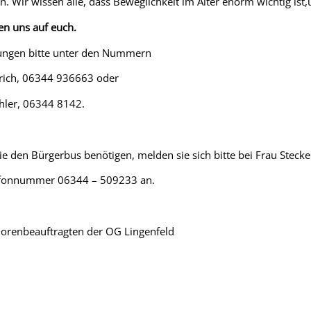
en. Wir wissen alle, dass Beweglichkeit im Alter enorm wichtig ist,
en uns auf euch.
ngen bitte unter den Nummern
nrich, 06344 936663 oder
hler, 06344 8142.
sie den Bürgerbus benötigen, melden sie sich bitte bei Frau Stecke
efonnummer 06344 – 509233 an.
iorenbeauftragten der OG Lingenfeld