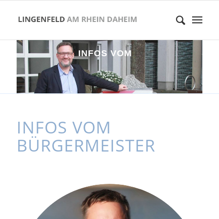
I
N
F
O
S
V
O
M
B
Ü
R
G
E
R
M
E
I
S
T
INFOS VOM
BÜRGERMEISTER