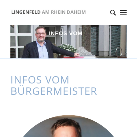
I
N
F
O
S
V
O
M
B
Ü
R
G
E
R
M
E
I
S
T
E
INFOS VOM
BÜRGERMEISTER