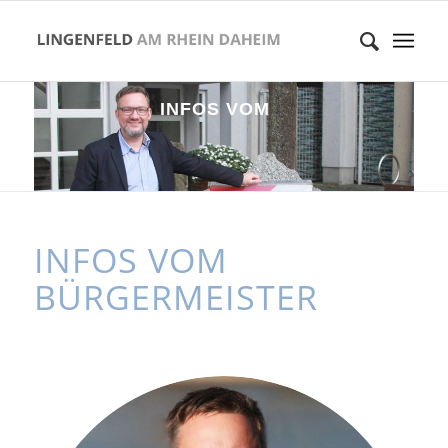
I
N
F
O
S
V
O
M
B
Ü
R
G
E
R
M
E
I
S
T
E
INFOS VOM
BÜRGERMEISTER