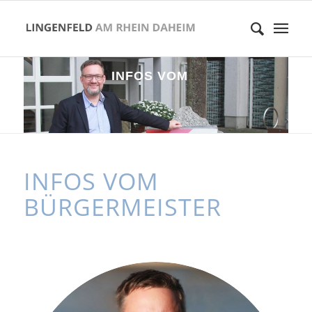
I
N
F
O
S
V
O
M
B
Ü
R
G
E
R
M
E
I
S
T
E
INFOS VOM
BÜRGERMEISTER