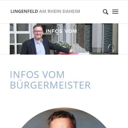
I
N
F
O
S
V
O
M
B
Ü
R
G
E
R
M
E
I
S
INFOS VOM
BÜRGERMEISTER